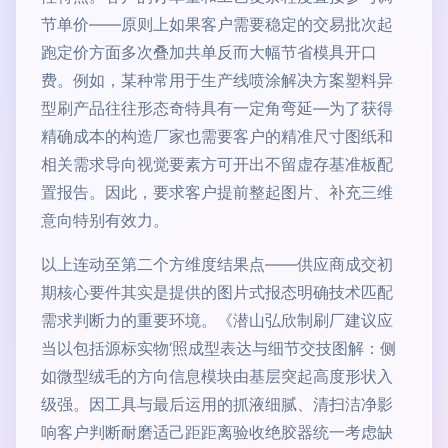
节单价——原则上如果客户需要稳定的交易批次起
跑定价方面多次叠加共单反而大幅节省模具开口
费。例如，某种常用于生产线喷涂解决方案塑料异
型刷产品往往形态奇特具有一定角弯延—为了获得
精确成本的构造厂家也需要客户的精准尺寸图纸和
相关需求导向视觉要素方可开出不留虚存基准板配
置报告。因此，要求客户提前整起图片、补充三维
意向特别有效力。
以上连动至第二个方维度结果点——供应商成交初
期核心要件其实是提供的图片式报态明确技术匹配
需求判断力的重要环境。《潜山弘欣制刷厂建议应
当以包括源标实物‘照成型表达与细节交技图解：侧
如微型绒毛的方向信息模块由基层突起高度形状入
级强。因工具与最后运用的抓液细腻、清扫洁净影
响客户判断耐磨适己距距离验收绝胶器统一考虑缺